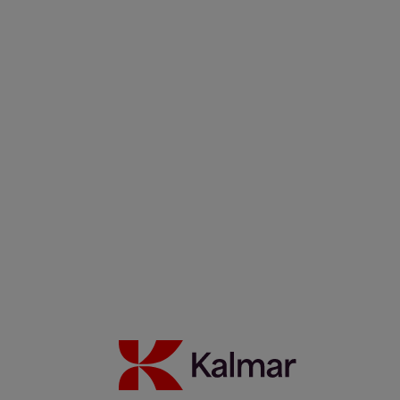
Läs mer
Kalmar stepped in, now CWT UK handles bigger loads, faster
17 juni 2026
Läs mer